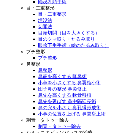
陥没乳頭手術
目・二重整形
目・二重整形
埋没法
切開法
目頭切開（目を大きくする）
目のクマ取り・たるみ取り
眼瞼下垂手術（瞼のたるみ取り）
プチ整形
プチ整形
鼻整形
鼻整形
鼻筋を高くする 隆鼻術
小鼻を小さくする 鼻翼縮小術
団子鼻の整形 鼻尖修正
鼻先を高くする 軟骨移植
鼻先を延ばす 鼻中隔延長術
鼻の穴を小さく 鼻孔縁形成術
小鼻の位置を上げる 鼻翼挙上術
刺青・タトゥー除去
刺青・タトゥー除去
シミ・ニキビ・ソバカスの治療