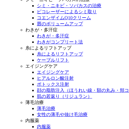
シミ・ニキビ・ソバカスの治療
ピコレーザーによるシミ取り
コエンザイムQ10クリーム
唇のボリュームアップ
わきが・多汗症
わきが・多汗症
わきがコンプリート法
糸によるリフトアップ
糸によるリフトアップ
ケーブルリフト
エイジングケア
エイジングケア
ヒアルロン酸注射
ボトックス注射
顔の脂肪注入（ほうれい線・額の丸み・頬コ
肌の若返り（リジュラン）
薄毛治療
薄毛治療
女性の薄毛や抜け毛治療
内服薬
内服薬