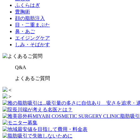
ふくらはぎ
豊胸術
顔の脂肪注入
目・二重まぶた
鼻・あご
エイジングケア
しみ・そばかす
Q&A
よくあるご質問