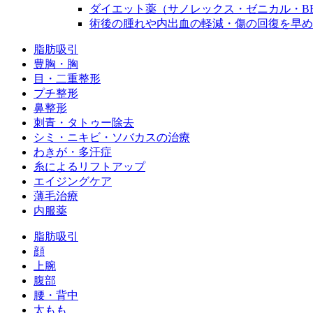
ダイエット薬（サノレックス・ゼニカル・B
術後の腫れや内出血の軽減・傷の回復を早め
脂肪吸引
豊胸・胸
目・二重整形
プチ整形
鼻整形
刺青・タトゥー除去
シミ・ニキビ・ソバカスの治療
わきが・多汗症
糸によるリフトアップ
エイジングケア
薄毛治療
内服薬
脂肪吸引
顔
上腕
腹部
腰・背中
太もも