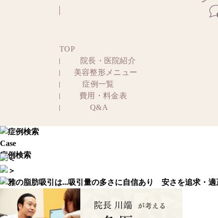
TOP
院長・医院紹介
美容整形メニュー
症例一覧
費用・料金表
Q&A
Case
症例検索