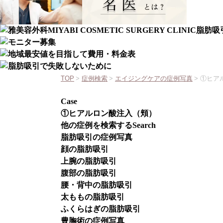
TOP
>
症例検索
>
エイジングケアの症例写真
>
①ヒア
Case
①ヒアルロン酸注入（頬）
他の症例を検索する
Search
脂肪吸引の症例写真
顔の脂肪吸引
上腕の脂肪吸引
腹部の脂肪吸引
腰・背中の脂肪吸引
太ももの脂肪吸引
ふくらはぎの脂肪吸引
豊胸術の症例写真