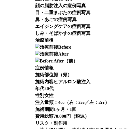
顔の脂肪注入の症例写真
目・二重まぶたの症例写真
鼻・あごの症例写真
エイジングケアの症例写真
しみ・そばかすの症例写真
治療前後
Before
After
症例情報
施術部位
顔（頬）
施術内容
ヒアルロン酸注入
年代
20代
性別
女性
注入量
頬：4cc（右：2cc／左：2cc）
施術期間
1ヶ月・1回
費用総額
70,000円（税込）
リスク・副作用