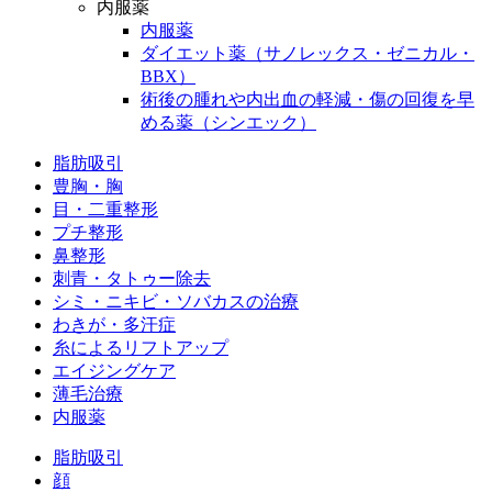
内服薬
内服薬
ダイエット薬（サノレックス・ゼニカル・
BBX）
術後の腫れや内出血の軽減・傷の回復を早
める薬（シンエック）
脂肪吸引
豊胸・胸
目・二重整形
プチ整形
鼻整形
刺青・タトゥー除去
シミ・ニキビ・ソバカスの治療
わきが・多汗症
糸によるリフトアップ
エイジングケア
薄毛治療
内服薬
脂肪吸引
顔