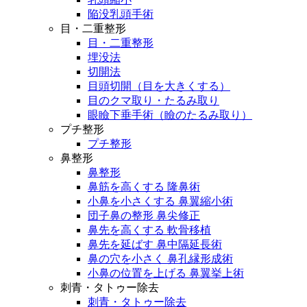
陥没乳頭手術
目・二重整形
目・二重整形
埋没法
切開法
目頭切開（目を大きくする）
目のクマ取り・たるみ取り
眼瞼下垂手術（瞼のたるみ取り）
プチ整形
プチ整形
鼻整形
鼻整形
鼻筋を高くする 隆鼻術
小鼻を小さくする 鼻翼縮小術
団子鼻の整形 鼻尖修正
鼻先を高くする 軟骨移植
鼻先を延ばす 鼻中隔延長術
鼻の穴を小さく 鼻孔縁形成術
小鼻の位置を上げる 鼻翼挙上術
刺青・タトゥー除去
刺青・タトゥー除去