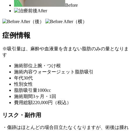
Before
After
症例情報
※吸引量は、麻酔や血液量を含まない脂肪のみの量となりま
す
施術部位
上腕・つけ根
施術内容
ウォータージェット脂肪吸引
年代
30代
性別
女性
脂肪吸引量
1000cc
施術期間
3ヶ月・1回
費用総額
220,000円（税込）
リスク・副作用
・傷跡はほとんどの場合目立たなくなりますが、術後は腫れ