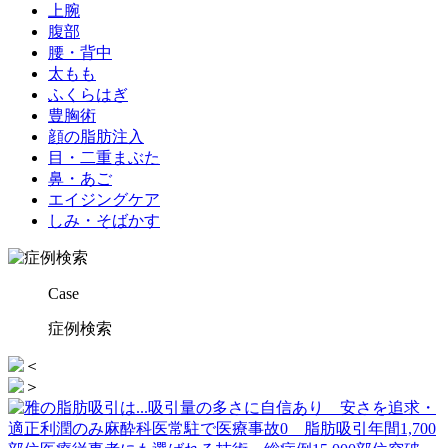
上腕
腹部
腰・背中
太もも
ふくらはぎ
豊胸術
顔の脂肪注入
目・二重まぶた
鼻・あご
エイジングケア
しみ・そばかす
Case
症例検索