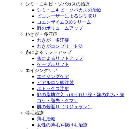
シミ・ニキビ・ソバカスの治療
シミ・ニキビ・ソバカスの治療
ピコレーザーによるシミ取り
コエンザイムQ10クリーム
唇のボリュームアップ
わきが・多汗症
わきが・多汗症
わきがコンプリート法
糸によるリフトアップ
糸によるリフトアップ
ケーブルリフト
エイジングケア
エイジングケア
ヒアルロン酸注射
ボトックス注射
顔の脂肪注入（ほうれい線・額の丸み・頬
コケ・顎先・クマ）
肌の若返り（リジュラン）
薄毛治療
薄毛治療
女性の薄毛や抜け毛治療