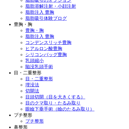
脂肪吸引のオプション
脂肪溶解注射・小顔注射
脂肪注入 豊胸
脂肪吸引体験ブログ
豊胸・胸
豊胸・胸
脂肪注入 豊胸
コンデンスリッチ豊胸
ヒアルロン酸豊胸
シリコンバッグ豊胸
乳頭縮小
陥没乳頭手術
目・二重整形
目・二重整形
埋没法
切開法
目頭切開（目を大きくする）
目のクマ取り・たるみ取り
眼瞼下垂手術（瞼のたるみ取り）
プチ整形
プチ整形
鼻整形