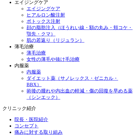
エイジングケア
エイジングケア
ヒアルロン酸注射
ボトックス注射
顔の脂肪注入（ほうれい線・額の丸み・頬コケ・
顎先・クマ）
肌の若返り（リジュラン）
薄毛治療
薄毛治療
女性の薄毛や抜け毛治療
内服薬
内服薬
ダイエット薬（サノレックス・ゼニカル・
BBX）
術後の腫れや内出血の軽減・傷の回復を早める薬
（シンエック）
クリニック紹介
院長・医院紹介
コンセプト
痛みに対する取り組み