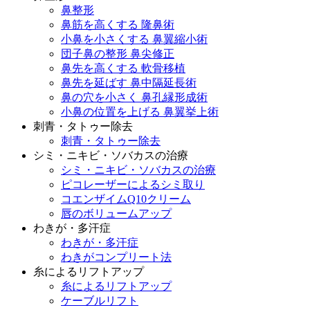
鼻整形
鼻筋を高くする 隆鼻術
小鼻を小さくする 鼻翼縮小術
団子鼻の整形 鼻尖修正
鼻先を高くする 軟骨移植
鼻先を延ばす 鼻中隔延長術
鼻の穴を小さく 鼻孔縁形成術
小鼻の位置を上げる 鼻翼挙上術
刺青・タトゥー除去
刺青・タトゥー除去
シミ・ニキビ・ソバカスの治療
シミ・ニキビ・ソバカスの治療
ピコレーザーによるシミ取り
コエンザイムQ10クリーム
唇のボリュームアップ
わきが・多汗症
わきが・多汗症
わきがコンプリート法
糸によるリフトアップ
糸によるリフトアップ
ケーブルリフト