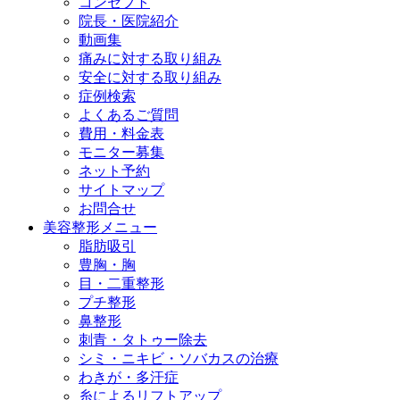
コンセプト
院長・医院紹介
動画集
痛みに対する取り組み
安全に対する取り組み
症例検索
よくあるご質問
費用・料金表
モニター募集
ネット予約
サイトマップ
お問合せ
美容整形メニュー
脂肪吸引
豊胸・胸
目・二重整形
プチ整形
鼻整形
刺青・タトゥー除去
シミ・ニキビ・ソバカスの治療
わきが・多汗症
糸によるリフトアップ