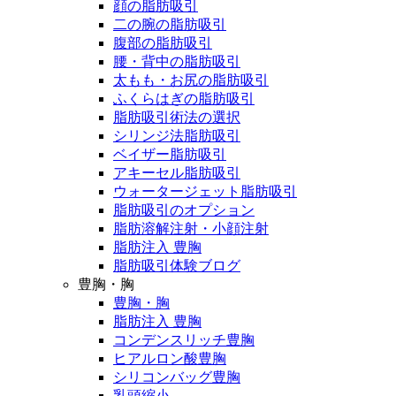
顔の脂肪吸引
二の腕の脂肪吸引
腹部の脂肪吸引
腰・背中の脂肪吸引
太もも・お尻の脂肪吸引
ふくらはぎの脂肪吸引
脂肪吸引術法の選択
シリンジ法脂肪吸引
ベイザー脂肪吸引
アキーセル脂肪吸引
ウォータージェット脂肪吸引
脂肪吸引のオプション
脂肪溶解注射・小顔注射
脂肪注入 豊胸
脂肪吸引体験ブログ
豊胸・胸
豊胸・胸
脂肪注入 豊胸
コンデンスリッチ豊胸
ヒアルロン酸豊胸
シリコンバッグ豊胸
乳頭縮小