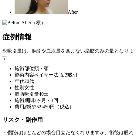
After
症例情報
※吸引量は、麻酔や血液量を含まない脂肪のみの量となりま
す
施術部位
頬・顎
施術内容
ベイザー法脂肪吸引
年代
20代
性別
女性
脂肪吸引量
40cc
施術期間
3ヶ月・1回
費用総額
252,450円（税込）
リスク・副作用
・傷跡はほとんどの場合目立たなくなりますが、術後は腫れ