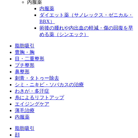
内服薬
内服薬
ダイエット薬（サノレックス・ゼニカル・
BBX）
術後の腫れや内出血の軽減・傷の回復を早
める薬（シンエック）
脂肪吸引
豊胸・胸
目・二重整形
プチ整形
鼻整形
刺青・タトゥー除去
シミ・ニキビ・ソバカスの治療
わきが・多汗症
糸によるリフトアップ
エイジングケア
薄毛治療
内服薬
脂肪吸引
顔