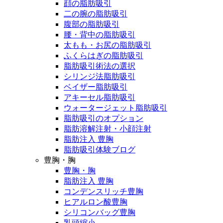
顔の脂肪吸引
二の腕の脂肪吸引
腹部の脂肪吸引
腰・背中の脂肪吸引
太もも・お尻の脂肪吸引
ふくらはぎの脂肪吸引
脂肪吸引術法の選択
シリンジ法脂肪吸引
ベイザー脂肪吸引
アキーセル脂肪吸引
ウォータージェット脂肪吸引
脂肪吸引のオプション
脂肪溶解注射・小顔注射
脂肪注入 豊胸
脂肪吸引体験ブログ
豊胸・胸
豊胸・胸
脂肪注入 豊胸
コンデンスリッチ豊胸
ヒアルロン酸豊胸
シリコンバッグ豊胸
乳頭縮小