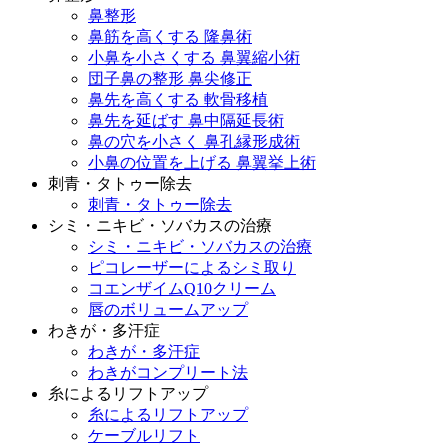
鼻整形
鼻筋を高くする 隆鼻術
小鼻を小さくする 鼻翼縮小術
団子鼻の整形 鼻尖修正
鼻先を高くする 軟骨移植
鼻先を延ばす 鼻中隔延長術
鼻の穴を小さく 鼻孔縁形成術
小鼻の位置を上げる 鼻翼挙上術
刺青・タトゥー除去
刺青・タトゥー除去
シミ・ニキビ・ソバカスの治療
シミ・ニキビ・ソバカスの治療
ピコレーザーによるシミ取り
コエンザイムQ10クリーム
唇のボリュームアップ
わきが・多汗症
わきが・多汗症
わきがコンプリート法
糸によるリフトアップ
糸によるリフトアップ
ケーブルリフト