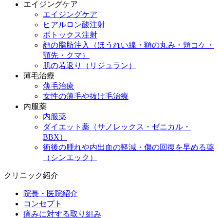
エイジングケア
エイジングケア
ヒアルロン酸注射
ボトックス注射
顔の脂肪注入（ほうれい線・額の丸み・頬コケ・
顎先・クマ）
肌の若返り（リジュラン）
薄毛治療
薄毛治療
女性の薄毛や抜け毛治療
内服薬
内服薬
ダイエット薬（サノレックス・ゼニカル・
BBX）
術後の腫れや内出血の軽減・傷の回復を早める薬
（シンエック）
クリニック紹介
院長・医院紹介
コンセプト
痛みに対する取り組み