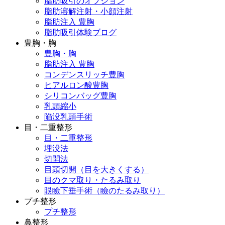
脂肪吸引のオプション
脂肪溶解注射・小顔注射
脂肪注入 豊胸
脂肪吸引体験ブログ
豊胸・胸
豊胸・胸
脂肪注入 豊胸
コンデンスリッチ豊胸
ヒアルロン酸豊胸
シリコンバッグ豊胸
乳頭縮小
陥没乳頭手術
目・二重整形
目・二重整形
埋没法
切開法
目頭切開（目を大きくする）
目のクマ取り・たるみ取り
眼瞼下垂手術（瞼のたるみ取り）
プチ整形
プチ整形
鼻整形