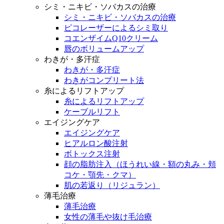
シミ・ニキビ・ソバカスの治療
シミ・ニキビ・ソバカスの治療
ピコレーザーによるシミ取り
コエンザイムQ10クリーム
唇のボリュームアップ
わきが・多汗症
わきが・多汗症
わきがコンプリート法
糸によるリフトアップ
糸によるリフトアップ
ケーブルリフト
エイジングケア
エイジングケア
ヒアルロン酸注射
ボトックス注射
顔の脂肪注入（ほうれい線・額の丸み・頬
コケ・顎先・クマ）
肌の若返り（リジュラン）
薄毛治療
薄毛治療
女性の薄毛や抜け毛治療