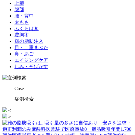
上腕
腹部
腰・背中
太もも
ふくらはぎ
豊胸術
顔の脂肪注入
目・二重まぶた
鼻・あご
エイジングケア
しみ・そばかす
Case
症例検索