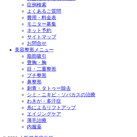
症例検索
よくあるご質問
費用・料金表
モニター募集
ネット予約
サイトマップ
お問合せ
美容整形メニュー
脂肪吸引
豊胸・胸
目・二重整形
プチ整形
鼻整形
刺青・タトゥー除去
シミ・ニキビ・ソバカスの治療
わきが・多汗症
糸によるリフトアップ
エイジングケア
薄毛治療
内服薬