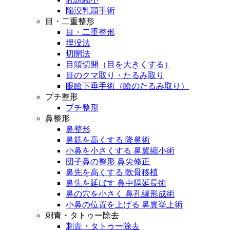
陥没乳頭手術
目・二重整形
目・二重整形
埋没法
切開法
目頭切開（目を大きくする）
目のクマ取り・たるみ取り
眼瞼下垂手術（瞼のたるみ取り）
プチ整形
プチ整形
鼻整形
鼻整形
鼻筋を高くする 隆鼻術
小鼻を小さくする 鼻翼縮小術
団子鼻の整形 鼻尖修正
鼻先を高くする 軟骨移植
鼻先を延ばす 鼻中隔延長術
鼻の穴を小さく 鼻孔縁形成術
小鼻の位置を上げる 鼻翼挙上術
刺青・タトゥー除去
刺青・タトゥー除去