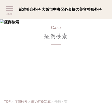
MENU
Case
症例検索
TOP
>
症例検索
>
顔の症例写真
>
④頬・顎