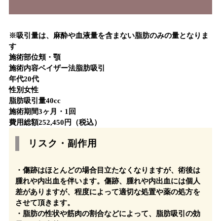
※吸引量は、麻酔や血液量を含まない脂肪のみの量となりま
す
施術部位
頬・顎
施術内容
ベイザー法脂肪吸引
年代
20代
性別
女性
脂肪吸引量
40cc
施術期間
3ヶ月・1回
費用総額
252,450円（税込）
リスク・副作用
・傷跡はほとんどの場合目立たなくなりますが、術後は
腫れや内出血を伴います。傷跡、腫れや内出血には個人
差がありますが、程度によって適切な処置や薬の処方を
させて頂きます。
・脂肪の性状や筋肉の割合などによって、脂肪吸引の効