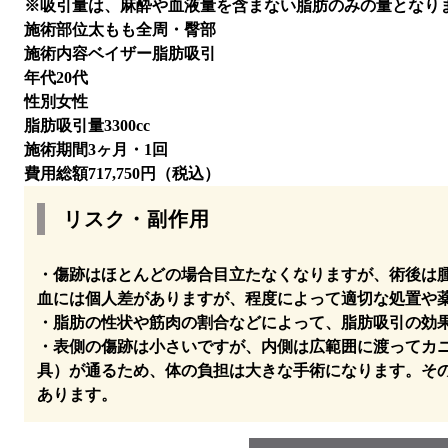
※吸引量は、麻酔や血液量を含まない脂肪のみの量となり
施術部位
太もも全周・臀部
施術内容
ベイザー脂肪吸引
年代
20代
性別
女性
脂肪吸引量
3300cc
施術期間
3ヶ月・1回
費用総額
717,750円（税込）
リスク・副作用
・傷跡はほとんどの場合目立たなくなりますが、術後は
血には個人差がありますが、程度によって適切な処置や
・脂肪の性状や筋肉の割合などによって、脂肪吸引の効
・表側の傷跡は小さいですが、内側は広範囲に渡ってカ
具）が通るため、体の負担は大きな手術になります。そ
あります。