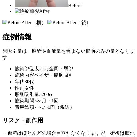
Before
After
症例情報
※吸引量は、麻酔や血液量を含まない脂肪のみの量となりま
す
施術部位
太もも全周・臀部
施術内容
ベイザー脂肪吸引
年代
30代
性別
女性
脂肪吸引量
3200cc
施術期間
3ヶ月・1回
費用総額
717,750円（税込）
リスク・副作用
・傷跡はほとんどの場合目立たなくなりますが、術後は腫れ