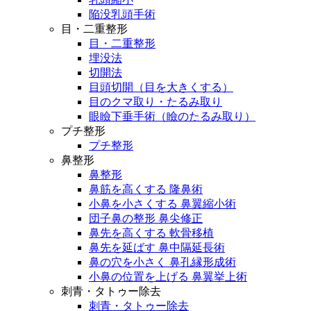
陥没乳頭手術
目・二重整形
目・二重整形
埋没法
切開法
目頭切開（目を大きくする）
目のクマ取り・たるみ取り
眼瞼下垂手術（瞼のたるみ取り）
プチ整形
プチ整形
鼻整形
鼻整形
鼻筋を高くする 隆鼻術
小鼻を小さくする 鼻翼縮小術
団子鼻の整形 鼻尖修正
鼻先を高くする 軟骨移植
鼻先を延ばす 鼻中隔延長術
鼻の穴を小さく 鼻孔縁形成術
小鼻の位置を上げる 鼻翼挙上術
刺青・タトゥー除去
刺青・タトゥー除去