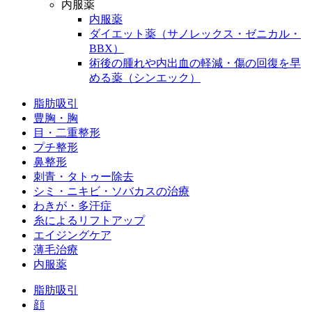
内服薬
内服薬
ダイエット薬（サノレックス・ゼニカル・
BBX）
術後の腫れや内出血の軽減・傷の回復を早
める薬（シンエック）
脂肪吸引
豊胸・胸
目・二重整形
プチ整形
鼻整形
刺青・タトゥー除去
シミ・ニキビ・ソバカスの治療
わきが・多汗症
糸によるリフトアップ
エイジングケア
薄毛治療
内服薬
脂肪吸引
顔