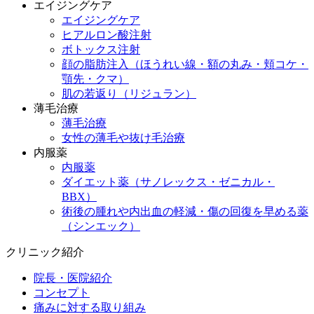
エイジングケア
エイジングケア
ヒアルロン酸注射
ボトックス注射
顔の脂肪注入（ほうれい線・額の丸み・頬コケ・
顎先・クマ）
肌の若返り（リジュラン）
薄毛治療
薄毛治療
女性の薄毛や抜け毛治療
内服薬
内服薬
ダイエット薬（サノレックス・ゼニカル・
BBX）
術後の腫れや内出血の軽減・傷の回復を早める薬
（シンエック）
クリニック紹介
院長・医院紹介
コンセプト
痛みに対する取り組み