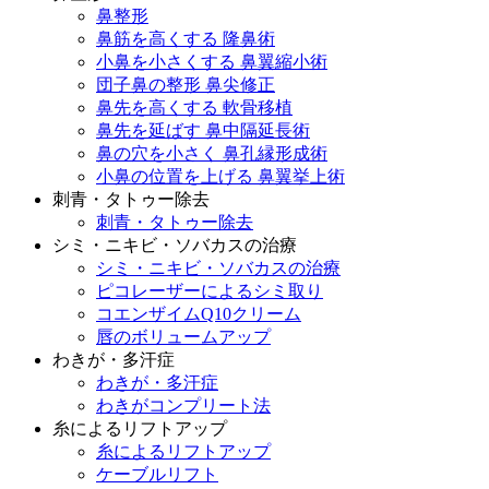
鼻整形
鼻筋を高くする 隆鼻術
小鼻を小さくする 鼻翼縮小術
団子鼻の整形 鼻尖修正
鼻先を高くする 軟骨移植
鼻先を延ばす 鼻中隔延長術
鼻の穴を小さく 鼻孔縁形成術
小鼻の位置を上げる 鼻翼挙上術
刺青・タトゥー除去
刺青・タトゥー除去
シミ・ニキビ・ソバカスの治療
シミ・ニキビ・ソバカスの治療
ピコレーザーによるシミ取り
コエンザイムQ10クリーム
唇のボリュームアップ
わきが・多汗症
わきが・多汗症
わきがコンプリート法
糸によるリフトアップ
糸によるリフトアップ
ケーブルリフト