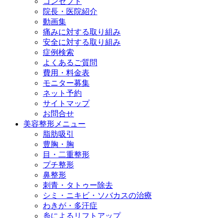
コンセプト
院長・医院紹介
動画集
痛みに対する取り組み
安全に対する取り組み
症例検索
よくあるご質問
費用・料金表
モニター募集
ネット予約
サイトマップ
お問合せ
美容整形メニュー
脂肪吸引
豊胸・胸
目・二重整形
プチ整形
鼻整形
刺青・タトゥー除去
シミ・ニキビ・ソバカスの治療
わきが・多汗症
糸によるリフトアップ