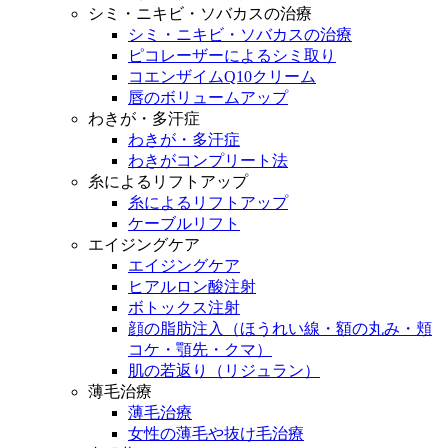
シミ・ニキビ・ソバカスの治療
シミ・ニキビ・ソバカスの治療
ピコレーザーによるシミ取り
コエンザイムQ10クリーム
唇のボリュームアップ
わきが・多汗症
わきが・多汗症
わきがコンプリート法
糸によるリフトアップ
糸によるリフトアップ
ケーブルリフト
エイジングケア
エイジングケア
ヒアルロン酸注射
ボトックス注射
顔の脂肪注入（ほうれい線・額の丸み・頬
コケ・顎先・クマ）
肌の若返り（リジュラン）
薄毛治療
薄毛治療
女性の薄毛や抜け毛治療