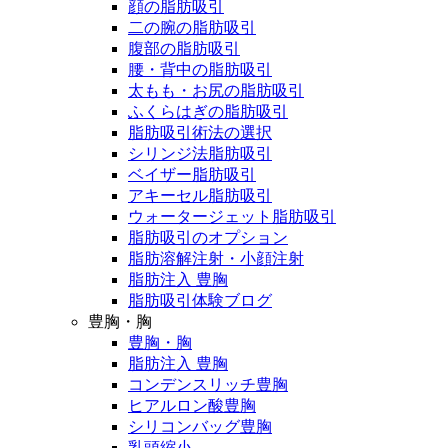
顔の脂肪吸引
二の腕の脂肪吸引
腹部の脂肪吸引
腰・背中の脂肪吸引
太もも・お尻の脂肪吸引
ふくらはぎの脂肪吸引
脂肪吸引術法の選択
シリンジ法脂肪吸引
ベイザー脂肪吸引
アキーセル脂肪吸引
ウォータージェット脂肪吸引
脂肪吸引のオプション
脂肪溶解注射・小顔注射
脂肪注入 豊胸
脂肪吸引体験ブログ
豊胸・胸
豊胸・胸
脂肪注入 豊胸
コンデンスリッチ豊胸
ヒアルロン酸豊胸
シリコンバッグ豊胸
乳頭縮小