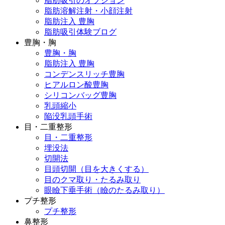
脂肪吸引のオプション
脂肪溶解注射・小顔注射
脂肪注入 豊胸
脂肪吸引体験ブログ
豊胸・胸
豊胸・胸
脂肪注入 豊胸
コンデンスリッチ豊胸
ヒアルロン酸豊胸
シリコンバッグ豊胸
乳頭縮小
陥没乳頭手術
目・二重整形
目・二重整形
埋没法
切開法
目頭切開（目を大きくする）
目のクマ取り・たるみ取り
眼瞼下垂手術（瞼のたるみ取り）
プチ整形
プチ整形
鼻整形