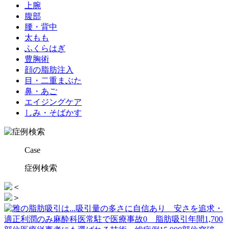
上腕
腹部
腰・背中
太もも
ふくらはぎ
豊胸術
顔の脂肪注入
目・二重まぶた
鼻・あご
エイジングケア
しみ・そばかす
Case
症例検索