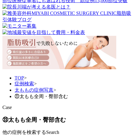
TOP
>
症例検索
>
太ももの症例写真
>
㉓太もも全周・臀部含む
Case
㉓太もも全周・臀部含む
他の症例を検索する
Search