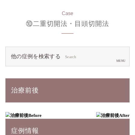
Case
⑩二重切開法・目頭切開法
他の症例を検索する
Search
治療前後
Before
After
症例情報