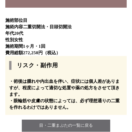
施術部位
目
施術内容
二重切開法・目頭切開法
年代
20代
性別
女性
施術期間
1ヶ月・1回
費用総額
272,250円（税込）
リスク・副作用
・術後は腫れや内出血を伴い、症状には個人差がありま
すが、程度によって適切な処置や薬の処方をさせて頂き
ます。
・眼輪筋や皮膚の状態によっては、必ず理想通りの二重
を作れるわけではありません。
目・二重まぶたの一覧に戻る