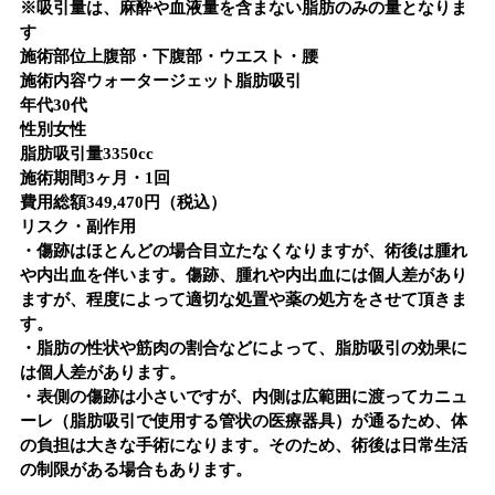
※吸引量は、麻酔や血液量を含まない脂肪のみの量となりま
す
施術部位
上腹部・下腹部・ウエスト・腰
施術内容
ウォータージェット脂肪吸引
年代
30代
性別
女性
脂肪吸引量
3350cc
施術期間
3ヶ月・1回
費用総額
349,470円（税込）
リスク・副作用
・傷跡はほとんどの場合目立たなくなりますが、術後は腫れ
や内出血を伴います。傷跡、腫れや内出血には個人差があり
ますが、程度によって適切な処置や薬の処方をさせて頂きま
す。
・脂肪の性状や筋肉の割合などによって、脂肪吸引の効果に
は個人差があります。
・表側の傷跡は小さいですが、内側は広範囲に渡ってカニュ
ーレ（脂肪吸引で使用する管状の医療器具）が通るため、体
の負担は大きな手術になります。そのため、術後は日常生活
の制限がある場合もあります。