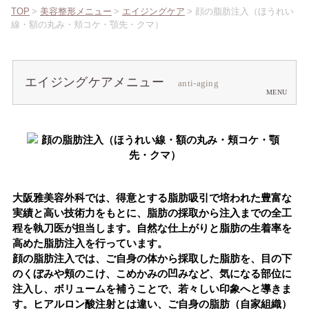
TOP
>
美容整形メニュー
>
エイジングケア
>
顔の脂肪注入（ほうれい
線・額の丸み・頬コケ・顎先・クマ）
エイジングケアメニュー
anti-aging
大阪雅美容外科では、得意とする脂肪吸引で培われた豊富な
実績と高い技術力をもとに、脂肪の採取から注入までの全工
程を執刀医が担当します。自然な仕上がりと脂肪の生着率を
高めた脂肪注入を行っています。
顔の脂肪注入では、ご自身の体から採取した脂肪を、目の下
のくぼみや頬のこけ、こめかみの凹みなど、気になる部位に
注入し、ボリュームを補うことで、若々しい印象へと導きま
す。ヒアルロン酸注射とは違い、ご自身の脂肪（自家組織）