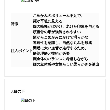
こめかみのボリューム不足で、
顔が平坦に見える
特徴
顔の輪郭がぼやけ、老けた印象を与える
頭蓋骨の形が強調されやすい
額からこめかみにかけて滑らかな
連続性を意識し、自然な丸みを形成
間近に太い血管が走行するため、
注入ポイント
解剖理解と技術が必要
顔全体のバランスに考慮しながら、
顔の立体感や女性らしい柔らかさを演出
3.
目の下