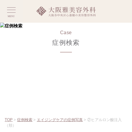
MENU
Case
症例検索
TOP
>
症例検索
>
エイジングケアの症例写真
>
②ヒアルロン酸注入
（頬）