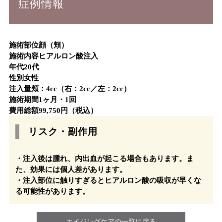
症例情報
施術部位
顔（頬）
施術内容
ヒアルロン酸注入
年代
20代
性別
女性
注入量
頬：4cc（右：2cc／左：2cc）
施術期間
1ヶ月・1回
費用総額
99,750円（税込）
リスク・副作用
・注入後は腫れ、内出血が起こる場合もあります。ま
た、効果には個人差があります。
・注入部位に触りすぎるとヒアルロン酸の吸収が早くな
る可能性があります。
エイジングケアの一覧に戻る