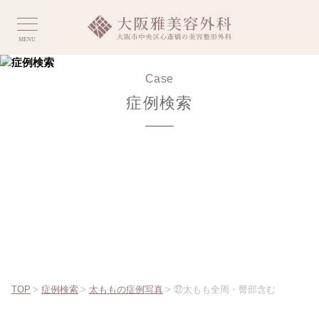
MENU
Case
症例検索
TOP
>
症例検索
>
太ももの症例写真
>
㉗太もも全周・臀部含む