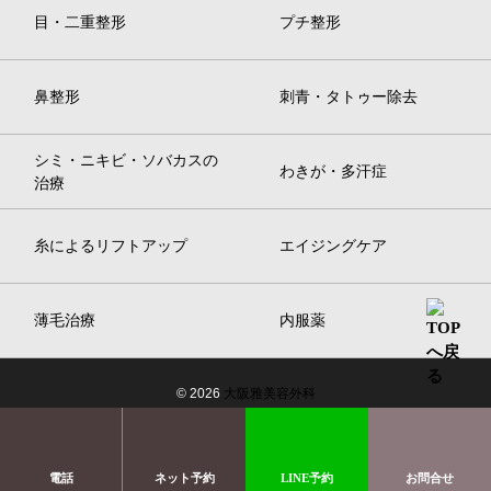
目・二重整形
プチ整形
鼻整形
刺青・タトゥー除去
シミ・ニキビ・ソバカスの
わきが・多汗症
治療
糸によるリフトアップ
エイジングケア
薄毛治療
内服薬
© 2026
大阪雅美容外科
電話
ネット予約
LINE予約
お問合せ