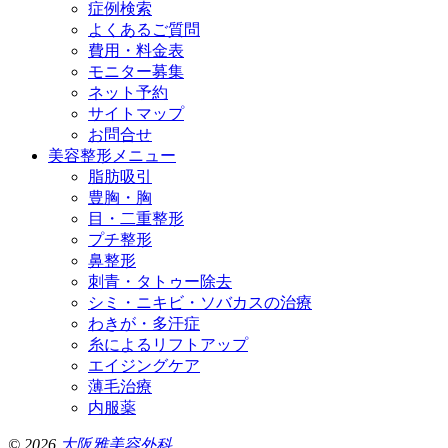
症例検索
よくあるご質問
費用・料金表
モニター募集
ネット予約
サイトマップ
お問合せ
美容整形メニュー
脂肪吸引
豊胸・胸
目・二重整形
プチ整形
鼻整形
刺青・タトゥー除去
シミ・ニキビ・ソバカスの治療
わきが・多汗症
糸によるリフトアップ
エイジングケア
薄毛治療
内服薬
© 2026
大阪雅美容外科