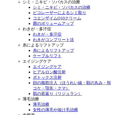
シミ・ニキビ・ソバカスの治療
シミ・ニキビ・ソバカスの治療
ピコレーザーによるシミ取り
コエンザイムQ10クリーム
唇のボリュームアップ
わきが・多汗症
わきが・多汗症
わきがコンプリート法
糸によるリフトアップ
糸によるリフトアップ
ケーブルリフト
エイジングケア
エイジングケア
ヒアルロン酸注射
ボトックス注射
顔の脂肪注入（ほうれい線・額の丸み・頬
コケ・顎先・クマ）
肌の若返り（リジュラン）
薄毛治療
薄毛治療
女性の薄毛や抜け毛治療