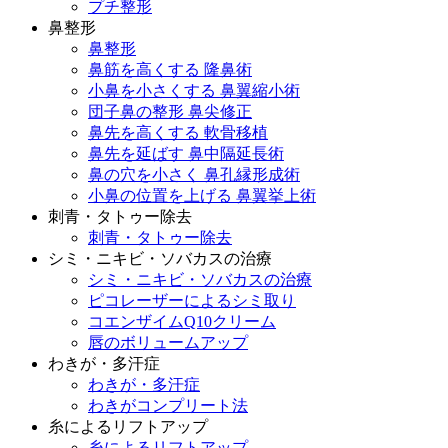
プチ整形
鼻整形
鼻整形
鼻筋を高くする 隆鼻術
小鼻を小さくする 鼻翼縮小術
団子鼻の整形 鼻尖修正
鼻先を高くする 軟骨移植
鼻先を延ばす 鼻中隔延長術
鼻の穴を小さく 鼻孔縁形成術
小鼻の位置を上げる 鼻翼挙上術
刺青・タトゥー除去
刺青・タトゥー除去
シミ・ニキビ・ソバカスの治療
シミ・ニキビ・ソバカスの治療
ピコレーザーによるシミ取り
コエンザイムQ10クリーム
唇のボリュームアップ
わきが・多汗症
わきが・多汗症
わきがコンプリート法
糸によるリフトアップ
糸によるリフトアップ