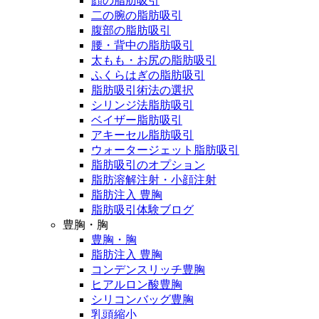
顔の脂肪吸引
二の腕の脂肪吸引
腹部の脂肪吸引
腰・背中の脂肪吸引
太もも・お尻の脂肪吸引
ふくらはぎの脂肪吸引
脂肪吸引術法の選択
シリンジ法脂肪吸引
ベイザー脂肪吸引
アキーセル脂肪吸引
ウォータージェット脂肪吸引
脂肪吸引のオプション
脂肪溶解注射・小顔注射
脂肪注入 豊胸
脂肪吸引体験ブログ
豊胸・胸
豊胸・胸
脂肪注入 豊胸
コンデンスリッチ豊胸
ヒアルロン酸豊胸
シリコンバッグ豊胸
乳頭縮小