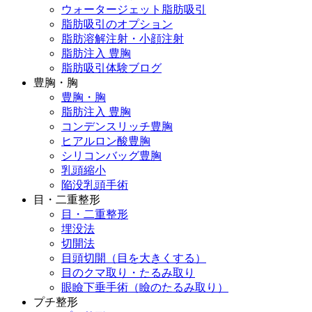
ウォータージェット脂肪吸引
脂肪吸引のオプション
脂肪溶解注射・小顔注射
脂肪注入 豊胸
脂肪吸引体験ブログ
豊胸・胸
豊胸・胸
脂肪注入 豊胸
コンデンスリッチ豊胸
ヒアルロン酸豊胸
シリコンバッグ豊胸
乳頭縮小
陥没乳頭手術
目・二重整形
目・二重整形
埋没法
切開法
目頭切開（目を大きくする）
目のクマ取り・たるみ取り
眼瞼下垂手術（瞼のたるみ取り）
プチ整形