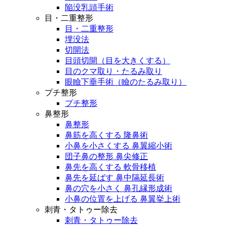
陥没乳頭手術
目・二重整形
目・二重整形
埋没法
切開法
目頭切開（目を大きくする）
目のクマ取り・たるみ取り
眼瞼下垂手術（瞼のたるみ取り）
プチ整形
プチ整形
鼻整形
鼻整形
鼻筋を高くする 隆鼻術
小鼻を小さくする 鼻翼縮小術
団子鼻の整形 鼻尖修正
鼻先を高くする 軟骨移植
鼻先を延ばす 鼻中隔延長術
鼻の穴を小さく 鼻孔縁形成術
小鼻の位置を上げる 鼻翼挙上術
刺青・タトゥー除去
刺青・タトゥー除去