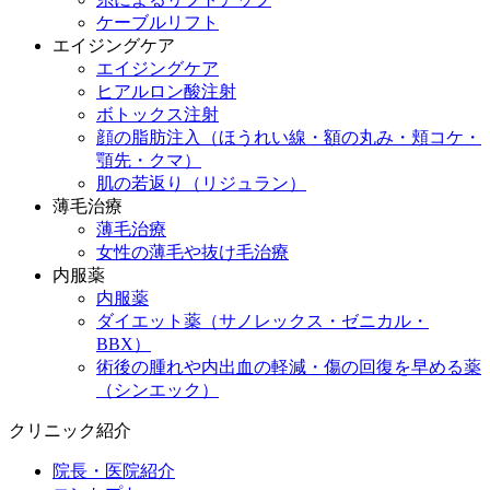
ケーブルリフト
エイジングケア
エイジングケア
ヒアルロン酸注射
ボトックス注射
顔の脂肪注入（ほうれい線・額の丸み・頬コケ・
顎先・クマ）
肌の若返り（リジュラン）
薄毛治療
薄毛治療
女性の薄毛や抜け毛治療
内服薬
内服薬
ダイエット薬（サノレックス・ゼニカル・
BBX）
術後の腫れや内出血の軽減・傷の回復を早める薬
（シンエック）
クリニック紹介
院長・医院紹介