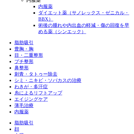
内服薬
内服薬
ダイエット薬（サノレックス・ゼニカル・
BBX）
術後の腫れや内出血の軽減・傷の回復を早
める薬（シンエック）
脂肪吸引
豊胸・胸
目・二重整形
プチ整形
鼻整形
刺青・タトゥー除去
シミ・ニキビ・ソバカスの治療
わきが・多汗症
糸によるリフトアップ
エイジングケア
薄毛治療
内服薬
脂肪吸引
顔