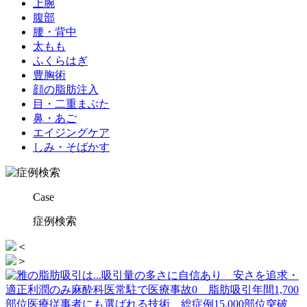
上腕
腹部
腰・背中
太もも
ふくらはぎ
豊胸術
顔の脂肪注入
目・二重まぶた
鼻・あご
エイジングケア
しみ・そばかす
Case
症例検索