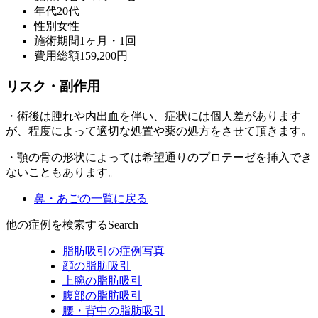
年代
20代
性別
女性
施術期間
1ヶ月・1回
費用総額
159,200円
リスク・副作用
・術後は腫れや内出血を伴い、症状には個人差があります
が、程度によって適切な処置や薬の処方をさせて頂きます。
・顎の骨の形状によっては希望通りのプロテーゼを挿入でき
ないこともあります。
鼻・あごの一覧に戻る
他の症例を検索する
Search
脂肪吸引の症例写真
顔の脂肪吸引
上腕の脂肪吸引
腹部の脂肪吸引
腰・背中の脂肪吸引