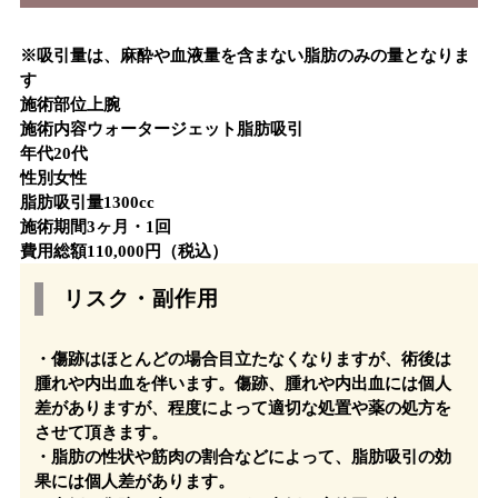
※吸引量は、麻酔や血液量を含まない脂肪のみの量となりま
す
施術部位
上腕
施術内容
ウォータージェット脂肪吸引
年代
20代
性別
女性
脂肪吸引量
1300cc
施術期間
3ヶ月・1回
費用総額
110,000円（税込）
リスク・副作用
・傷跡はほとんどの場合目立たなくなりますが、術後は
腫れや内出血を伴います。傷跡、腫れや内出血には個人
差がありますが、程度によって適切な処置や薬の処方を
させて頂きます。
・脂肪の性状や筋肉の割合などによって、脂肪吸引の効
果には個人差があります。