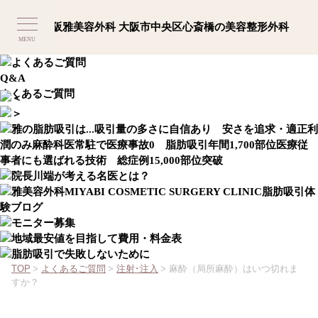
MENU
Q&A
よくあるご質問
TOP
>
よくあるご質問
>
注射･注入
>
麻酔（局所麻酔）はいつ切れま
すか？