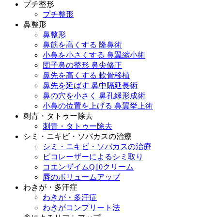
プチ整形
プチ整形
鼻整形
鼻整形
鼻筋を高くする 隆鼻術
小鼻を小さくする 鼻翼縮小術
団子鼻の整形 鼻尖修正
鼻先を高くする 軟骨移植
鼻先を延ばす 鼻中隔延長術
鼻の穴を小さく 鼻孔縁形成術
小鼻の位置を上げる 鼻翼挙上術
刺青・タトゥー除去
刺青・タトゥー除去
シミ・ニキビ・ソバカスの治療
シミ・ニキビ・ソバカスの治療
ピコレーザーによるシミ取り
コエンザイムQ10クリーム
唇のボリュームアップ
わきが・多汗症
わきが・多汗症
わきがコンプリート法