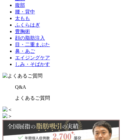
腹部
腰・背中
太もも
ふくらはぎ
豊胸術
顔の脂肪注入
目・二重まぶた
鼻・あご
エイジングケア
しみ・そばかす
Q&A
よくあるご質問