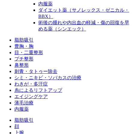
内服薬
ダイエット薬（サノレックス・ゼニカル・
BBX）
術後の腫れや内出血の軽減・傷の回復を早
める薬（シンエック）
脂肪吸引
豊胸・胸
目・二重整形
プチ整形
鼻整形
刺青・タトゥー除去
シミ・ニキビ・ソバカスの治療
わきが・多汗症
糸によるリフトアップ
エイジングケア
薄毛治療
内服薬
脂肪吸引
顔
上腕