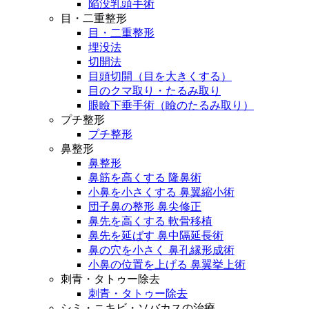
陥没乳頭手術
目・二重整形
目・二重整形
埋没法
切開法
目頭切開（目を大きくする）
目のクマ取り・たるみ取り
眼瞼下垂手術（瞼のたるみ取り）
プチ整形
プチ整形
鼻整形
鼻整形
鼻筋を高くする 隆鼻術
小鼻を小さくする 鼻翼縮小術
団子鼻の整形 鼻尖修正
鼻先を高くする 軟骨移植
鼻先を延ばす 鼻中隔延長術
鼻の穴を小さく 鼻孔縁形成術
小鼻の位置を上げる 鼻翼挙上術
刺青・タトゥー除去
刺青・タトゥー除去
シミ・ニキビ・ソバカスの治療