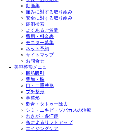
動画集
痛みに対する取り組み
安全に対する取り組み
症例検索
よくあるご質問
費用・料金表
モニター募集
ネット予約
サイトマップ
お問合せ
美容整形メニュー
脂肪吸引
豊胸・胸
目・二重整形
プチ整形
鼻整形
刺青・タトゥー除去
シミ・ニキビ・ソバカスの治療
わきが・多汗症
糸によるリフトアップ
エイジングケア