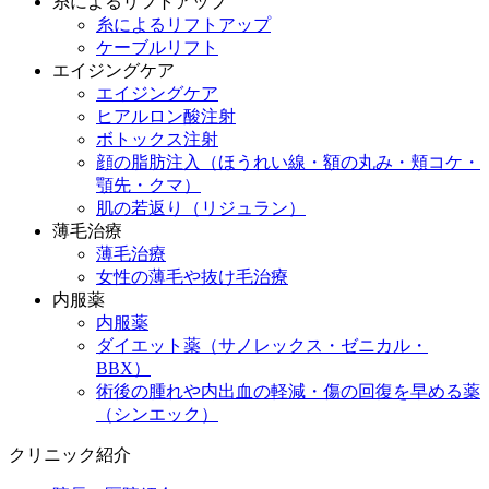
糸によるリフトアップ
糸によるリフトアップ
ケーブルリフト
エイジングケア
エイジングケア
ヒアルロン酸注射
ボトックス注射
顔の脂肪注入（ほうれい線・額の丸み・頬コケ・
顎先・クマ）
肌の若返り（リジュラン）
薄毛治療
薄毛治療
女性の薄毛や抜け毛治療
内服薬
内服薬
ダイエット薬（サノレックス・ゼニカル・
BBX）
術後の腫れや内出血の軽減・傷の回復を早める薬
（シンエック）
クリニック紹介