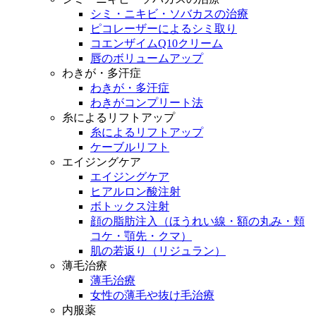
シミ・ニキビ・ソバカスの治療
ピコレーザーによるシミ取り
コエンザイムQ10クリーム
唇のボリュームアップ
わきが・多汗症
わきが・多汗症
わきがコンプリート法
糸によるリフトアップ
糸によるリフトアップ
ケーブルリフト
エイジングケア
エイジングケア
ヒアルロン酸注射
ボトックス注射
顔の脂肪注入（ほうれい線・額の丸み・頬
コケ・顎先・クマ）
肌の若返り（リジュラン）
薄毛治療
薄毛治療
女性の薄毛や抜け毛治療
内服薬