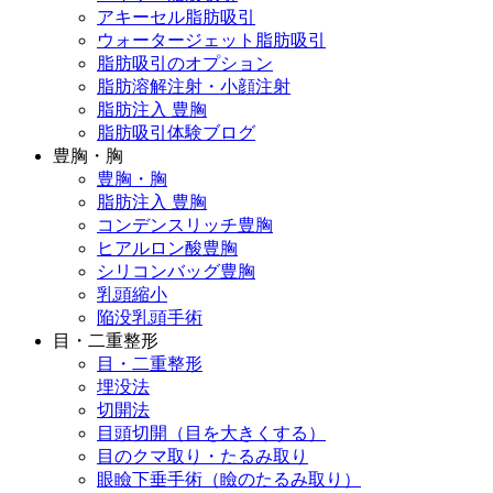
アキーセル脂肪吸引
ウォータージェット脂肪吸引
脂肪吸引のオプション
脂肪溶解注射・小顔注射
脂肪注入 豊胸
脂肪吸引体験ブログ
豊胸・胸
豊胸・胸
脂肪注入 豊胸
コンデンスリッチ豊胸
ヒアルロン酸豊胸
シリコンバッグ豊胸
乳頭縮小
陥没乳頭手術
目・二重整形
目・二重整形
埋没法
切開法
目頭切開（目を大きくする）
目のクマ取り・たるみ取り
眼瞼下垂手術（瞼のたるみ取り）